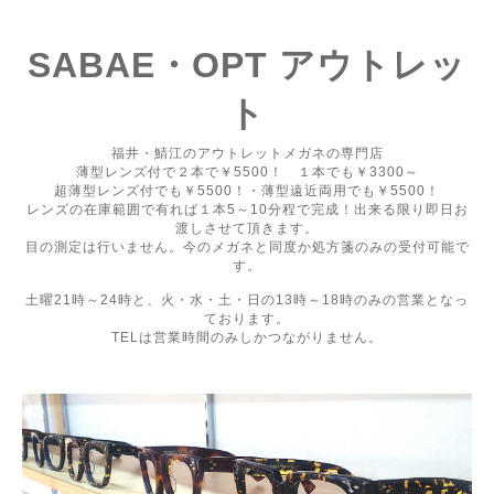
SABAE・OPT アウトレッ
ト
福井・鯖江のアウトレットメガネの専門店
薄型レンズ付で２本で￥5500！ １本でも￥3300～
超薄型レンズ付でも￥5500！・薄型遠近両用でも￥5500！
レンズの在庫範囲で有れば１本5～10分程で完成！出来る限り即日お
渡しさせて頂きます。
目の測定は行いません。今のメガネと同度か処方箋のみの受付可能で
す。
土曜21時～24時と、火・水・土・日の13時～18時のみの営業となっ
ております。
TELは営業時間のみしかつながりません。