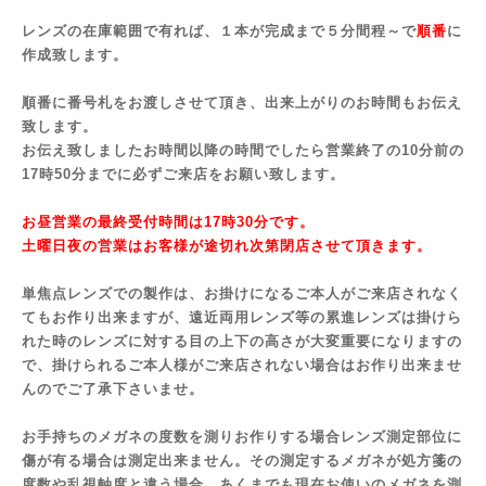
レンズの在庫範囲で有れば、１本が完成まで５分間程～で
順番
に
作成致します。
順番に番号札をお渡しさせて頂き、出来上がりのお時間もお伝え
致します。
お伝え致しましたお時間以降の時間でしたら営業終了の10分前の
17時50分までに必ずご来店をお願い致します。
お昼営業の最終受付時間は17時30分です。
土曜日夜の営業はお客様が途切れ次第閉店させて頂きます。
単焦点レンズでの製作は、お掛けになるご本人がご来店されなく
てもお作り出来ますが、遠近両用レンズ等の累進レンズは掛けら
れた時のレンズに対する目の上下の高さが大変重要になりますの
で、掛けられるご本人様がご来店されない場合はお作り出来ませ
んのでご了承下さいませ。
お手持ちのメガネの度数を測りお作りする場合レンズ測定部位に
傷が有る場合は測定出来ません。その測定するメガネが処方箋の
度数や乱視軸度と違う場合、あくまでも現在お使いのメガネを測