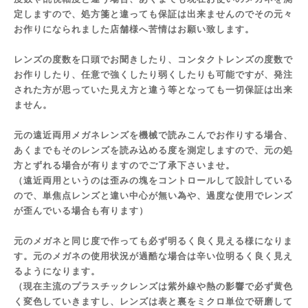
定しますので、処方箋と違っても保証は出来ませんのでその元々
お作りになられました店舗様へ苦情はお願い致します。
レンズの度数を口頭でお聞きしたり、コンタクトレンズの度数で
お作りしたり、任意で強くしたり弱くしたりも可能ですが、発注
された方が思っていた見え方と違う等となっても一切保証は出来
ません。
元の遠近両用メガネレンズを機械で読みこんでお作りする場合、
あくまでもそのレンズを読み込める度を測定しますので、元の処
方とずれる場合が有りますのでご了承下さいませ。
（遠近両用というのは歪みの塊をコントロールして設計している
ので、単焦点レンズと違い中心が無い為や、過度な使用でレンズ
が歪んでいる場合も有ります）
元のメガネと同じ度で作っても必ず明るく良く見える様になりま
す。元のメガネの使用状況が過酷な場合は辛い位明るく良く見え
るようになります。
（現在主流のプラスチックレンズは紫外線や熱の影響で必ず黄色
く変色していきますし、レンズは表と裏をミクロ単位で研磨して