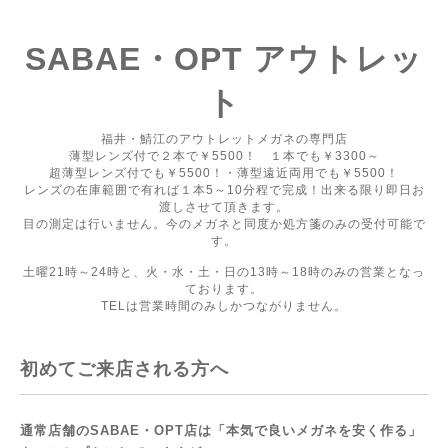
SABAE・OPT アウトレッ
ト
福井・鯖江のアウトレットメガネの専門店
薄型レンズ付で２本で￥5500！ １本でも￥3300～
超薄型レンズ付でも￥5500！・薄型遠近両用でも￥5500！
レンズの在庫範囲で有れば１本5～10分程で完成！出来る限り即日お
渡しさせて頂きます。
目の測定は行いません。今のメガネと同度か処方箋のみの受付可能で
す。
土曜21時～24時と、火・水・土・日の13時～18時のみの営業となっ
ております。
TELは営業時間のみしかつながりません。
初めてご来店される方へ
通常店舗のSABAE・OPT店は「本気で良いメガネを安く作る」