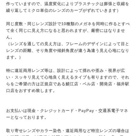
作っていますので、温度変化によりプラスチックは膨張と収縮を
繰り返してミクロ単位のレンズのカーブがずれていきます
）
同じ度数・同じレンズ設計で10種類のメガネを同時に作るとすべ
て全く同じに見え方になると思われますが、厳密にはなりませ
ん。
（レンズを通しての見え方は、フレームのデザインによって目と
レンズの距離、そり角度や傾斜角度が違う為違う見え心地になり
ます。）
特に遠近両用レンズ等は、設計によって揺れや歪み・視界が広
い・スッキリ見えて心地良く見えるタイプも有りますので、それ
らをご希望の方は正規店である鯖江店・ベル店・開発店・福井駅
口店をおすすめ致します。
お支払いは現金・クレジットカード・PayPay・交通系電子マネ
ーとなっております。
取り寄せレンズやカラー染色・遠近両用など特注レンズの場合は