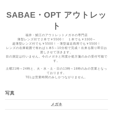
SABAE・OPT アウトレッ
ト
福井・鯖江のアウトレットメガネの専門店
薄型レンズ付で２本で￥5500！ １本でも￥3300～
超薄型レンズ付でも￥5500！・薄型遠近両用でも￥5500！
レンズの在庫範囲で有れば１本5～10分程で完成！出来る限り即日お
渡しさせて頂きます。
目の測定は行いません。今のメガネと同度か処方箋のみの受付可能で
す。
土曜21時～24時と、火・水・土・日の13時～18時のみの営業となっ
ております。
TELは営業時間のみしかつながりません。
写真
メガネ