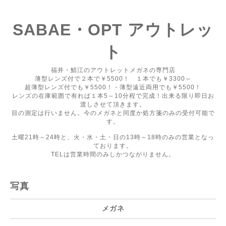
SABAE・OPT アウトレッ
ト
福井・鯖江のアウトレットメガネの専門店
薄型レンズ付で２本で￥5500！ １本でも￥3300～
超薄型レンズ付でも￥5500！・薄型遠近両用でも￥5500！
レンズの在庫範囲で有れば１本5～10分程で完成！出来る限り即日お
渡しさせて頂きます。
目の測定は行いません。今のメガネと同度か処方箋のみの受付可能で
す。
土曜21時～24時と、火・水・土・日の13時～18時のみの営業となっ
ております。
TELは営業時間のみしかつながりません。
写真
メガネ