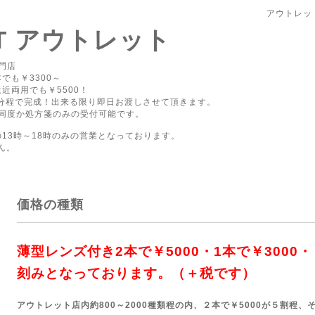
アウトレッ
PT アウトレット
門店
でも￥3300～
近両用でも￥5500！
0分程で完成！出来る限り即日お渡しさせて頂きます。
同度か処方箋のみの受付可能です。
の13時～18時のみの営業となっております。
ん。
価格の種類
薄型レンズ付き2本で￥5000・1本
で￥3000・
刻みとなっております。（＋税です）
アウトレット店内約800～2000種類程の内、２本で￥5000が５割程、