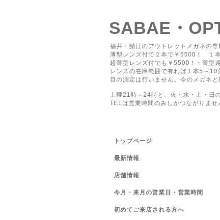
SABAE・O
福井・鯖江のアウトレットメガネの専
薄型レンズ付で２本で￥5500！ １本
超薄型レンズ付でも￥5500！・薄型遠
レンズの在庫範囲で有れば１本5～1
目の測定は行いません。今のメガネと
土曜21時～24時と、火・水・土・日
TELは営業時間のみしかつながりませ
トップページ
最新情報
店舗情報
今月・来月の営業日・営業時間
初めてご来店される方へ