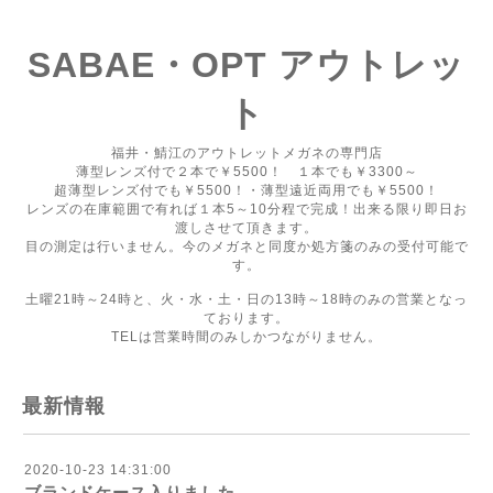
SABAE・OPT アウトレッ
ト
福井・鯖江のアウトレットメガネの専門店
薄型レンズ付で２本で￥5500！ １本でも￥3300～
超薄型レンズ付でも￥5500！・薄型遠近両用でも￥5500！
レンズの在庫範囲で有れば１本5～10分程で完成！出来る限り即日お
渡しさせて頂きます。
目の測定は行いません。今のメガネと同度か処方箋のみの受付可能で
す。
土曜21時～24時と、火・水・土・日の13時～18時のみの営業となっ
ております。
TELは営業時間のみしかつながりません。
最新情報
2020-10-23 14:31:00
ブランドケース入りました