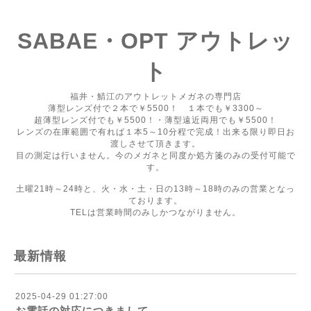
SABAE・OPT アウトレッ
ト
福井・鯖江のアウトレットメガネの専門店
薄型レンズ付で２本で￥5500！ １本でも￥3300～
超薄型レンズ付でも￥5500！・薄型遠近両用でも￥5500！
レンズの在庫範囲で有れば１本5～10分程で完成！出来る限り即日お
渡しさせて頂きます。
目の測定は行いません。今のメガネと同度か処方箋のみの受付可能で
す。
土曜21時～24時と、火・水・土・日の13時～18時のみの営業となっ
ております。
TELは営業時間のみしかつながりません。
最新情報
2025-04-29 01:27:00
お電話の対応につきまして