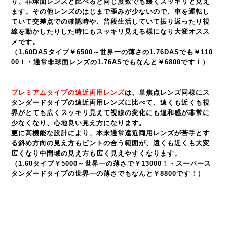
り、非球面レンズと比べると同じ度数でも緩くスッキリと見え
ます。その他レンズのはじまで歪みが少ないので、車を運転し
ていて交差点での確認時や、普段生活していて振り返ったり視
線を動かしたりした時にもスッキリ見える様になり大変オスス
メです。
（1.60DASタイプ￥6500～世界一の薄さの1.76DASでも￥110
00！・通常非球面レンズの1.76ASでもなんと￥6800です！）
プレミアムタイプの遠近両用レンズ
は、単焦点レンズ同様にス
タンダードタイプの遠近両用レンズに比べて、遠くも近くも視
界がとても広くスッキリ見えて視線の変化にも違和感が非常に
少なくなり、心地良い見え方になります。
更に高機能な設計により、本来通常遠近両用レンズが苦手とす
る斜め方向の見え方もピントの合う範囲が、遠くも近くも大変
広くなり中間域の見え方も広く見えやすくなります。
（1.60タイプ￥5000～世界一の薄さで￥13000！・スーパース
タンダードタイプの世界一の薄さでもなんと￥8800です！）