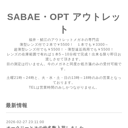
SABAE・OPT アウトレッ
ト
福井・鯖江のアウトレットメガネの専門店
薄型レンズ付で２本で￥5500！ １本でも￥3300～
超薄型レンズ付でも￥5500！・薄型遠近両用でも￥5500！
レンズの在庫範囲で有れば１本5～10分程で完成！出来る限り即日お
渡しさせて頂きます。
目の測定は行いません。今のメガネと同度か処方箋のみの受付可能で
す。
土曜21時～24時と、火・水・土・日の13時～18時のみの営業となっ
ております。
TELは営業時間のみしかつながりません。
最新情報
2026-02-27 23:11:00
オークリーとその他多数入荷しました