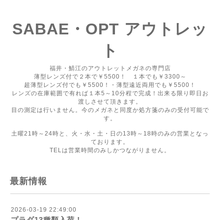
SABAE・OPT アウトレッ
ト
福井・鯖江のアウトレットメガネの専門店
薄型レンズ付で２本で￥5500！ １本でも￥3300～
超薄型レンズ付でも￥5500！・薄型遠近両用でも￥5500！
レンズの在庫範囲で有れば１本5～10分程で完成！出来る限り即日お
渡しさせて頂きます。
目の測定は行いません。今のメガネと同度か処方箋のみの受付可能で
す。
土曜21時～24時と、火・水・土・日の13時～18時のみの営業となっ
ております。
TELは営業時間のみしかつながりません。
最新情報
2026-03-19 22:49:00
プラダ13種類入荷！