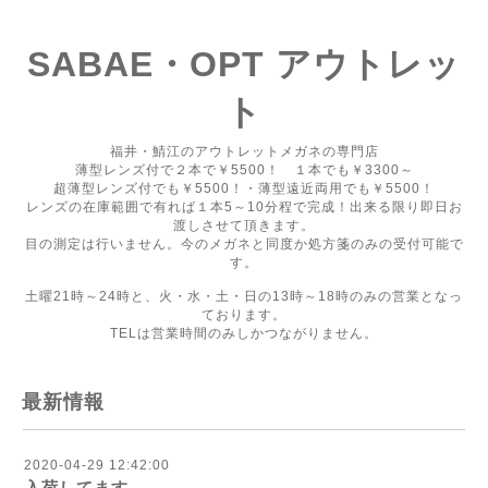
SABAE・OPT アウトレッ
ト
福井・鯖江のアウトレットメガネの専門店
薄型レンズ付で２本で￥5500！ １本でも￥3300～
超薄型レンズ付でも￥5500！・薄型遠近両用でも￥5500！
レンズの在庫範囲で有れば１本5～10分程で完成！出来る限り即日お
渡しさせて頂きます。
目の測定は行いません。今のメガネと同度か処方箋のみの受付可能で
す。
土曜21時～24時と、火・水・土・日の13時～18時のみの営業となっ
ております。
TELは営業時間のみしかつながりません。
最新情報
2020-04-29 12:42:00
入荷してます