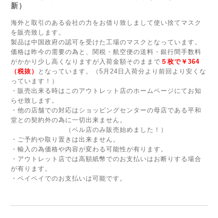
新）
海外と取引のある会社の力をお借り致しまして使い捨てマスク
を販売致します。
製品は中国政府の認可を受けた工場のマスクとなっています。
価格は昨今の需要の為と、関税・航空便の送料・銀行間手数料
がかかり少し高くなりますが入荷金額そのままで
５枚で￥364
（税抜）
となっています。（5月24日入荷分より前回より安くな
っています！）
・販売出来る時はこのアウトレット店のホームページにてお知
らせ致します。
・他の店舗での対応はショッピングセンターの母店である平和
堂との契約外の為に一切出来ません。
（ベル店のみ販売始めました！）
・ご予約や取り置きは出来ません。
・輸入の為価格や内容が変わる可能性が有ります。
・アウトレット店では高額紙幣でのお支払いはお断りする場合
が有ります。
・ペイペイでのお支払いは可能です。