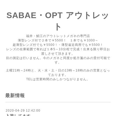
SABAE・OPT アウトレッ
ト
福井・鯖江のアウトレットメガネの専門店
薄型レンズ付で２本で￥5500！ １本でも￥3300～
超薄型レンズ付でも￥5500！・薄型遠近両用でも￥5500！
レンズの在庫範囲で有れば１本5～10分程で完成！出来る限り即日お
渡しさせて頂きます。
目の測定は行いません。今のメガネと同度か処方箋のみの受付可能で
す。
土曜21時～24時と、火・水・土・日の13時～18時のみの営業となっ
ております。
TELは営業時間のみしかつながりません。
最新情報
2020-04-29 12:42:00
入荷してます