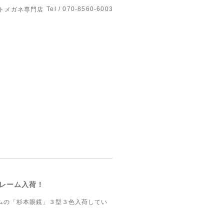
Tel / 070-8560-6003
トメガネ専門店
レーム入荷！
ムの「杉本眼鏡」３型３色入荷してい