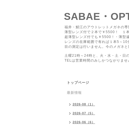
SABAE・O
福井・鯖江のアウトレットメガネの専
薄型レンズ付で２本で￥5500！ １本
超薄型レンズ付でも￥5500！・薄型遠
レンズの在庫範囲で有れば１本5～1
目の測定は行いません。今のメガネと
土曜21時～24時と、火・水・土・日
TELは営業時間のみしかつながりませ
トップページ
最新情報
2026-08（1）
2026-07（5）
2026-06（6）