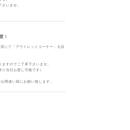
下さいませ。
置！
内容にて「アウトレットコーナー」を設
りますのでご了承下さいませ。
限り当日お渡し可能です）
でお間違い様にお願い致します。