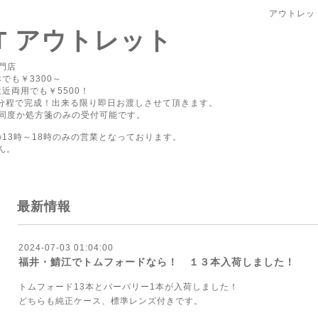
アウトレッ
PT アウトレット
門店
でも￥3300～
近両用でも￥5500！
0分程で完成！出来る限り即日お渡しさせて頂きます。
同度か処方箋のみの受付可能です。
の13時～18時のみの営業となっております。
ん。
最新情報
2024-07-03 01:04:00
福井・鯖江でトムフォードなら！ １３本入荷しました！
トムフォード13本とバーバリー1本が入荷しました！
どちらも純正ケース、標準レンズ付きです。