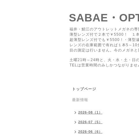
SABAE・O
福井・鯖江のアウトレットメガネの専
薄型レンズ付で２本で￥5500！ １本
超薄型レンズ付でも￥5500！・薄型遠
レンズの在庫範囲で有れば１本5～1
目の測定は行いません。今のメガネと
土曜21時～24時と、火・水・土・日
TELは営業時間のみしかつながりませ
トップページ
最新情報
2026-08（1）
2026-07（5）
2026-06（6）