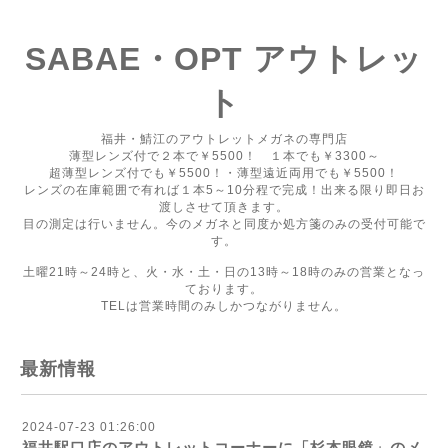
SABAE・OPT アウトレッ
ト
福井・鯖江のアウトレットメガネの専門店
薄型レンズ付で２本で￥5500！ １本でも￥3300～
超薄型レンズ付でも￥5500！・薄型遠近両用でも￥5500！
レンズの在庫範囲で有れば１本5～10分程で完成！出来る限り即日お
渡しさせて頂きます。
目の測定は行いません。今のメガネと同度か処方箋のみの受付可能で
す。
土曜21時～24時と、火・水・土・日の13時～18時のみの営業となっ
ております。
TELは営業時間のみしかつながりません。
最新情報
2024-07-23 01:26:00
福井駅口店のアウトレットコーナーに「杉本眼鏡」のメ