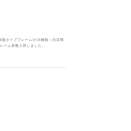
樹脂タイプフレームが16種類（当店標
フレーム多数入荷しました。