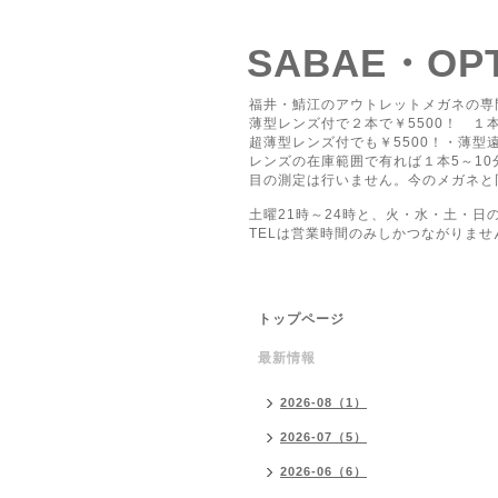
SABAE・O
福井・鯖江のアウトレットメガネの専
薄型レンズ付で２本で￥5500！ １本
超薄型レンズ付でも￥5500！・薄型遠
レンズの在庫範囲で有れば１本5～1
目の測定は行いません。今のメガネと
土曜21時～24時と、火・水・土・日
TELは営業時間のみしかつながりませ
トップページ
最新情報
2026-08（1）
2026-07（5）
2026-06（6）