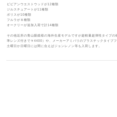
ビビアンウエストウッドが12種類
ジルスチュアートが11種類
ポリスが10種類
フルラが８種類
オークリーが追加入荷で計14種類
その他近所の青山眼鏡様の海外生産モデルですが超軽量超弾性タイプの
準レンズ付きで￥4400）や、メーカーアミパリのプラスチックタイプ
土曜日か日曜日には間に合えばジョンレノン等も入荷します。