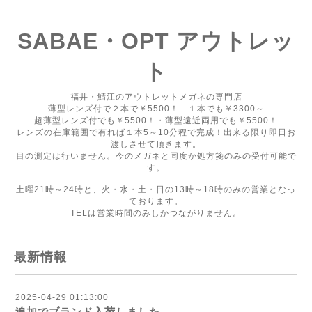
SABAE・OPT アウトレッ
ト
福井・鯖江のアウトレットメガネの専門店
薄型レンズ付で２本で￥5500！ １本でも￥3300～
超薄型レンズ付でも￥5500！・薄型遠近両用でも￥5500！
レンズの在庫範囲で有れば１本5～10分程で完成！出来る限り即日お
渡しさせて頂きます。
目の測定は行いません。今のメガネと同度か処方箋のみの受付可能で
す。
土曜21時～24時と、火・水・土・日の13時～18時のみの営業となっ
ております。
TELは営業時間のみしかつながりません。
最新情報
2025-04-29 01:13:00
追加でブランド入荷しました。