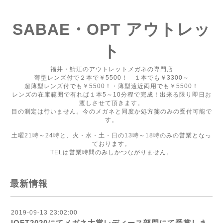
SABAE・OPT アウトレッ
ト
福井・鯖江のアウトレットメガネの専門店
薄型レンズ付で２本で￥5500！ １本でも￥3300～
超薄型レンズ付でも￥5500！・薄型遠近両用でも￥5500！
レンズの在庫範囲で有れば１本5～10分程で完成！出来る限り即日お
渡しさせて頂きます。
目の測定は行いません。今のメガネと同度か処方箋のみの受付可能で
す。
土曜21時～24時と、火・水・土・日の13時～18時のみの営業となっ
ております。
TELは営業時間のみしかつながりません。
最新情報
2019-09-13 23:02:00
IOFT2020にてメガネ大賞レディース部門にて受賞しま