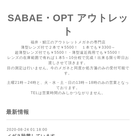
SABAE・OPT アウトレッ
ト
福井・鯖江のアウトレットメガネの専門店
薄型レンズ付で２本で￥5500！ １本でも￥3300～
超薄型レンズ付でも￥5500！・薄型遠近両用でも￥5500！
レンズの在庫範囲で有れば１本5～10分程で完成！出来る限り即日お
渡しさせて頂きます。
目の測定は行いません。今のメガネと同度か処方箋のみの受付可能で
す。
土曜21時～24時と、火・水・土・日の13時～18時のみの営業となっ
ております。
TELは営業時間のみしかつながりません。
最新情報
2020-08-24 01:18:00
メガネ除菌しています