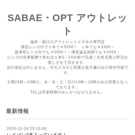
SABAE・OPT アウトレッ
ト
福井・鯖江のアウトレットメガネの専門店
薄型レンズ付で２本で￥5500！ １本でも￥3300～
超薄型レンズ付でも￥5500！・薄型遠近両用でも￥5500！
レンズの在庫範囲で有れば１本5～10分程で完成！出来る限り即日お
渡しさせて頂きます。
目の測定は行いません。今のメガネと同度か処方箋のみの受付可能で
す。
土曜21時～24時と、火・水・土・日の13時～18時のみの営業となっ
ております。
TELは営業時間のみしかつながりません。
最新情報
2020-11-20 23:10:00
レイバン2本入っています！