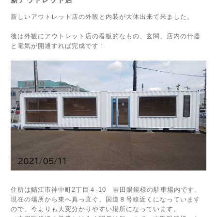
新しいアウトレット店の外観と内装が大体出来て来ました。
後は外観にアウトレット店の看板的なもの、玄関、店内の什器
と電気が開通すれば完成です！
住所は鯖江市神中町2丁目４‐10 吉田眼鏡様の駐車場内です。
現在の場所から東へ真っ直ぐ、国道８号線近くになっています
ので、今よりも大変分かりやすい場所になっています。