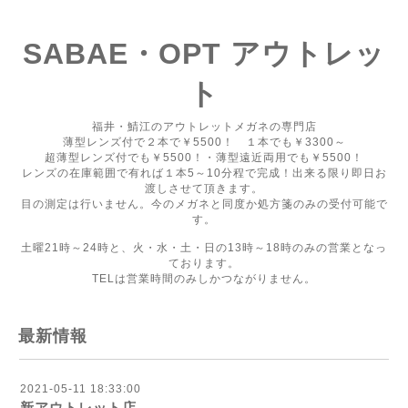
SABAE・OPT アウトレッ
ト
福井・鯖江のアウトレットメガネの専門店
薄型レンズ付で２本で￥5500！ １本でも￥3300～
超薄型レンズ付でも￥5500！・薄型遠近両用でも￥5500！
レンズの在庫範囲で有れば１本5～10分程で完成！出来る限り即日お
渡しさせて頂きます。
目の測定は行いません。今のメガネと同度か処方箋のみの受付可能で
す。
土曜21時～24時と、火・水・土・日の13時～18時のみの営業となっ
ております。
TELは営業時間のみしかつながりません。
最新情報
2021-05-11 18:33:00
新アウトレット店