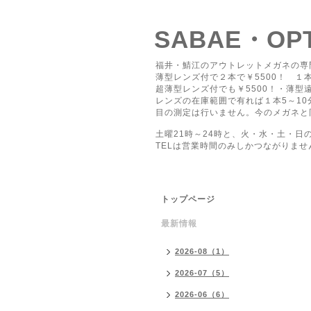
SABAE・O
福井・鯖江のアウトレットメガネの専
薄型レンズ付で２本で￥5500！ １本
超薄型レンズ付でも￥5500！・薄型遠
レンズの在庫範囲で有れば１本5～1
目の測定は行いません。今のメガネと
土曜21時～24時と、火・水・土・日
TELは営業時間のみしかつながりませ
トップページ
最新情報
2026-08（1）
2026-07（5）
2026-06（6）