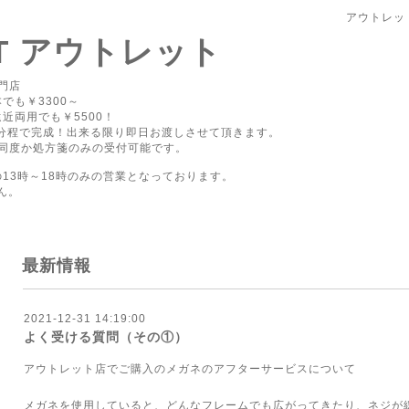
アウトレッ
PT アウトレット
門店
でも￥3300～
近両用でも￥5500！
0分程で完成！出来る限り即日お渡しさせて頂きます。
同度か処方箋のみの受付可能です。
の13時～18時のみの営業となっております。
ん。
最新情報
2021-12-31 14:19:00
よく受ける質問（その①）
アウトレット店でご購入のメガネのアフターサービスについて
メガネを使用していると、どんなフレームでも広がってきたり、ネジが