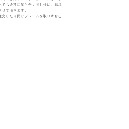
ネでも通常店舗と全く同じ様に、鯖江
させて頂きます。
注文したり同じフレームを取り寄せる