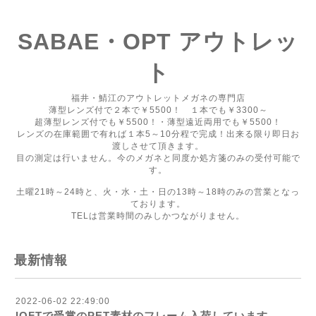
SABAE・OPT アウトレッ
ト
福井・鯖江のアウトレットメガネの専門店
薄型レンズ付で２本で￥5500！ １本でも￥3300～
超薄型レンズ付でも￥5500！・薄型遠近両用でも￥5500！
レンズの在庫範囲で有れば１本5～10分程で完成！出来る限り即日お
渡しさせて頂きます。
目の測定は行いません。今のメガネと同度か処方箋のみの受付可能で
す。
土曜21時～24時と、火・水・土・日の13時～18時のみの営業となっ
ております。
TELは営業時間のみしかつながりません。
最新情報
2022-06-02 22:49:00
IOFTで受賞のPET素材のフレーム入荷しています