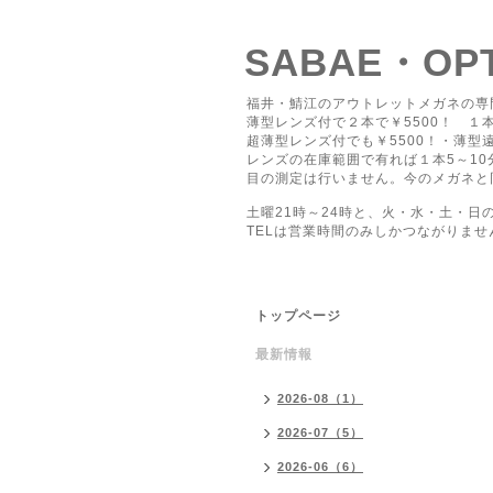
SABAE・O
福井・鯖江のアウトレットメガネの専
薄型レンズ付で２本で￥5500！ １本
超薄型レンズ付でも￥5500！・薄型遠
レンズの在庫範囲で有れば１本5～1
目の測定は行いません。今のメガネと
土曜21時～24時と、火・水・土・日
TELは営業時間のみしかつながりませ
トップページ
最新情報
2026-08（1）
2026-07（5）
2026-06（6）