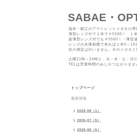
SABAE・O
福井・鯖江のアウトレットメガネの専
薄型レンズ付で２本で￥5500！ １本
超薄型レンズ付でも￥5500！・薄型遠
レンズの在庫範囲で有れば１本5～1
目の測定は行いません。今のメガネと
土曜21時～24時と、火・水・土・日
TELは営業時間のみしかつながりませ
トップページ
最新情報
2026-08（1）
2026-07（5）
2026-06（6）