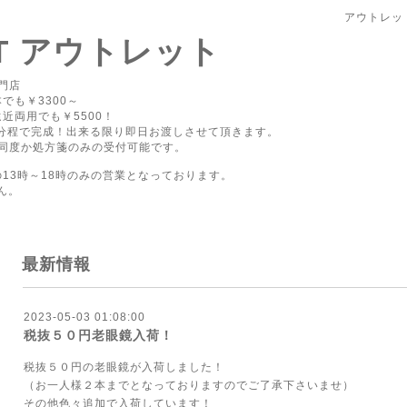
アウトレッ
PT アウトレット
門店
でも￥3300～
近両用でも￥5500！
0分程で完成！出来る限り即日お渡しさせて頂きます。
同度か処方箋のみの受付可能です。
の13時～18時のみの営業となっております。
ん。
最新情報
2023-05-03 01:08:00
税抜５０円老眼鏡入荷！
税抜５０円の老眼鏡が入荷しました！
（お一人様２本までとなっておりますのでご了承下さいませ）
その他色々追加で入荷しています！