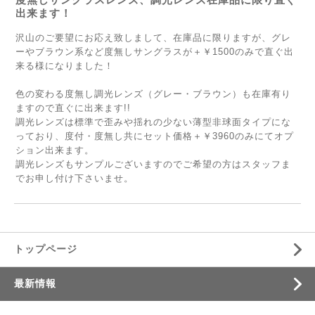
出来ます！
沢山のご要望にお応え致しまして、在庫品に限りますが、グレ
ーやブラウン系など度無しサングラスが＋￥1500のみで直ぐ出
来る様になりました！
色の変わる度無し調光レンズ（グレー・ブラウン）も在庫有り
ますので直ぐに出来ます!!
調光レンズは標準で歪みや揺れの少ない薄型非球面タイプにな
っており、度付・度無し共にセット価格＋￥3960のみにてオプ
ション出来ます。
調光レンズもサンプルございますのでご希望の方はスタッフま
でお申し付け下さいませ。
トップページ
最新情報