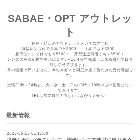
SABAE・OPT アウトレッ
ト
福井・鯖江のアウトレットメガネの専門店
薄型レンズ付で２本で￥5500！ １本でも￥3300～
超薄型レンズ付でも￥5500！・薄型遠近両用でも￥5500！
レンズの在庫範囲で有れば１本5～10分程で完成！出来る限り即日お
渡しさせて頂きます。
目の測定は行いません。今のメガネと同度か処方箋のみの受付可能で
す。
土曜21時～24時と、火・水・土・日の13時～18時のみの営業となっ
ております。
TELは営業時間のみしかつながりません。
最新情報
2023-05-13 01:11:00
度無しサングラスレンズ、調光レンズ在庫品に限り直ぐ