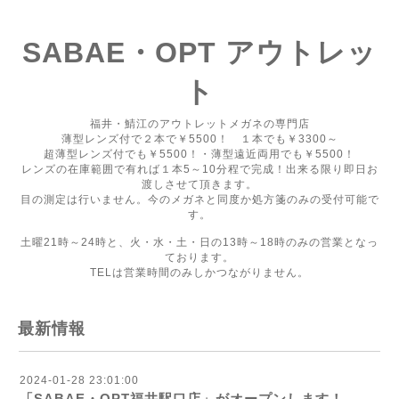
SABAE・OPT アウトレッ
ト
福井・鯖江のアウトレットメガネの専門店
薄型レンズ付で２本で￥5500！ １本でも￥3300～
超薄型レンズ付でも￥5500！・薄型遠近両用でも￥5500！
レンズの在庫範囲で有れば１本5～10分程で完成！出来る限り即日お
渡しさせて頂きます。
目の測定は行いません。今のメガネと同度か処方箋のみの受付可能で
す。
土曜21時～24時と、火・水・土・日の13時～18時のみの営業となっ
ております。
TELは営業時間のみしかつながりません。
最新情報
2024-01-28 23:01:00
「SABAE・OPT福井駅口店」がオープンします！