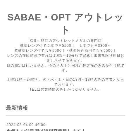
SABAE・OPT アウトレッ
ト
福井・鯖江のアウトレットメガネの専門店
薄型レンズ付で２本で￥5500！ １本でも￥3300～
超薄型レンズ付でも￥5500！・薄型遠近両用でも￥5500！
レンズの在庫範囲で有れば１本5～10分程で完成！出来る限り即日お
渡しさせて頂きます。
目の測定は行いません。今のメガネと同度か処方箋のみの受付可能で
す。
土曜21時～24時と、火・水・土・日の13時～18時のみの営業となっ
ております。
TELは営業時間のみしかつながりません。
最新情報
2024-08-04 00:40:00
今年もお盆期間は特別営業致します！