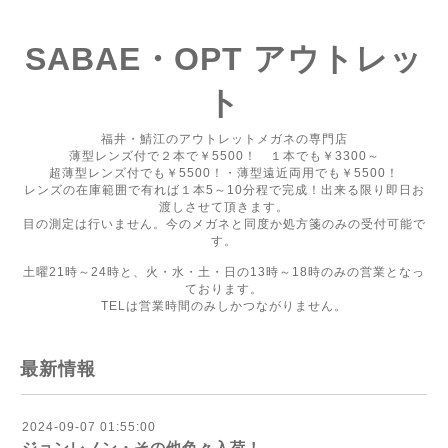
SABAE・OPT アウトレッ
ト
福井・鯖江のアウトレットメガネの専門店
薄型レンズ付で２本で￥5500！ １本でも￥3300～
超薄型レンズ付でも￥5500！・薄型遠近両用でも￥5500！
レンズの在庫範囲で有れば１本5～10分程で完成！出来る限り即日お
渡しさせて頂きます。
目の測定は行いません。今のメガネと同度か処方箋のみの受付可能で
す。
土曜21時～24時と、火・水・土・日の13時～18時のみの営業となっ
ております。
TELは営業時間のみしかつながりません。
最新情報
2024-09-07 01:55:00
ジョンレノン・その他色々入荷！