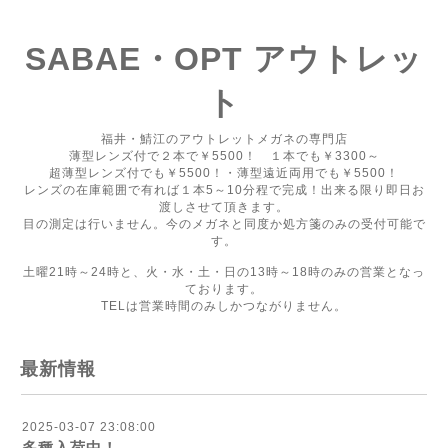
SABAE・OPT アウトレッ
ト
福井・鯖江のアウトレットメガネの専門店
薄型レンズ付で２本で￥5500！ １本でも￥3300～
超薄型レンズ付でも￥5500！・薄型遠近両用でも￥5500！
レンズの在庫範囲で有れば１本5～10分程で完成！出来る限り即日お
渡しさせて頂きます。
目の測定は行いません。今のメガネと同度か処方箋のみの受付可能で
す。
土曜21時～24時と、火・水・土・日の13時～18時のみの営業となっ
ております。
TELは営業時間のみしかつながりません。
最新情報
2025-03-07 23:08:00
多種入荷中！