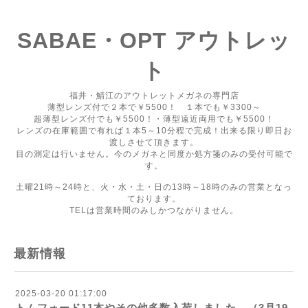
SABAE・OPT アウトレッ
ト
福井・鯖江のアウトレットメガネの専門店
薄型レンズ付で２本で￥5500！ １本でも￥3300～
超薄型レンズ付でも￥5500！・薄型遠近両用でも￥5500！
レンズの在庫範囲で有れば１本5～10分程で完成！出来る限り即日お
渡しさせて頂きます。
目の測定は行いません。今のメガネと同度か処方箋のみの受付可能で
す。
土曜21時～24時と、火・水・土・日の13時～18時のみの営業となっ
ております。
TELは営業時間のみしかつながりません。
最新情報
2025-03-20 01:17:00
トムフォード11本やその他多数入荷しました。（3月19