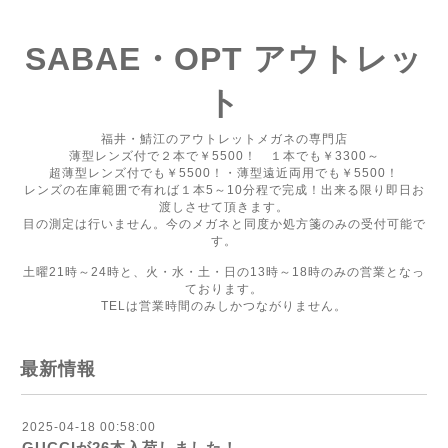
SABAE・OPT アウトレッ
ト
福井・鯖江のアウトレットメガネの専門店
薄型レンズ付で２本で￥5500！ １本でも￥3300～
超薄型レンズ付でも￥5500！・薄型遠近両用でも￥5500！
レンズの在庫範囲で有れば１本5～10分程で完成！出来る限り即日お
渡しさせて頂きます。
目の測定は行いません。今のメガネと同度か処方箋のみの受付可能で
す。
土曜21時～24時と、火・水・土・日の13時～18時のみの営業となっ
ております。
TELは営業時間のみしかつながりません。
最新情報
2025-04-18 00:58:00
GUCCIが26本入荷しました！