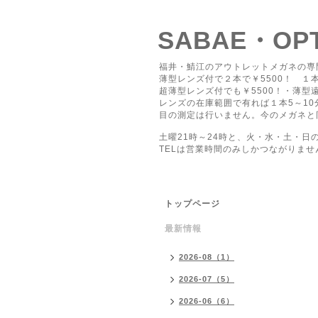
SABAE・O
福井・鯖江のアウトレットメガネの専
薄型レンズ付で２本で￥5500！ １本
超薄型レンズ付でも￥5500！・薄型遠
レンズの在庫範囲で有れば１本5～1
目の測定は行いません。今のメガネと
土曜21時～24時と、火・水・土・日
TELは営業時間のみしかつながりませ
トップページ
最新情報
2026-08（1）
2026-07（5）
2026-06（6）