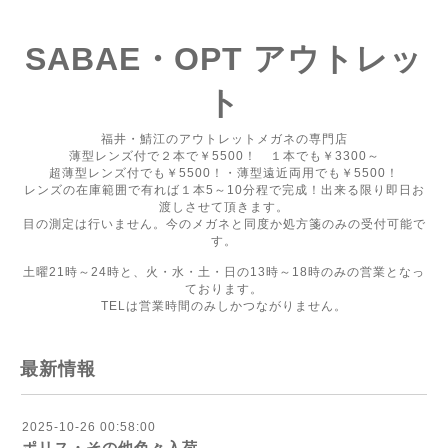
SABAE・OPT アウトレッ
ト
福井・鯖江のアウトレットメガネの専門店
薄型レンズ付で２本で￥5500！ １本でも￥3300～
超薄型レンズ付でも￥5500！・薄型遠近両用でも￥5500！
レンズの在庫範囲で有れば１本5～10分程で完成！出来る限り即日お
渡しさせて頂きます。
目の測定は行いません。今のメガネと同度か処方箋のみの受付可能で
す。
土曜21時～24時と、火・水・土・日の13時～18時のみの営業となっ
ております。
TELは営業時間のみしかつながりません。
最新情報
2025-10-26 00:58:00
ポリス・その他色々入荷