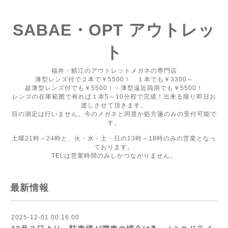
SABAE・OPT アウトレッ
ト
福井・鯖江のアウトレットメガネの専門店
薄型レンズ付で２本で￥5500！ １本でも￥3300～
超薄型レンズ付でも￥5500！・薄型遠近両用でも￥5500！
レンズの在庫範囲で有れば１本5～10分程で完成！出来る限り即日お
渡しさせて頂きます。
目の測定は行いません。今のメガネと同度か処方箋のみの受付可能で
す。
土曜21時～24時と、火・水・土・日の13時～18時のみの営業となっ
ております。
TELは営業時間のみしかつながりません。
最新情報
2025-12-01 00:16:00