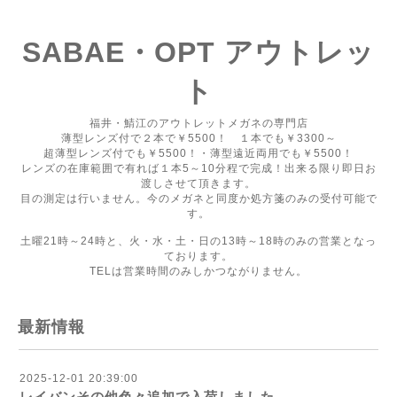
SABAE・OPT アウトレッ
ト
福井・鯖江のアウトレットメガネの専門店
薄型レンズ付で２本で￥5500！ １本でも￥3300～
超薄型レンズ付でも￥5500！・薄型遠近両用でも￥5500！
レンズの在庫範囲で有れば１本5～10分程で完成！出来る限り即日お
渡しさせて頂きます。
目の測定は行いません。今のメガネと同度か処方箋のみの受付可能で
す。
土曜21時～24時と、火・水・土・日の13時～18時のみの営業となっ
ております。
TELは営業時間のみしかつながりません。
最新情報
2025-12-01 20:39:00
レイバンその他色々追加で入荷しました