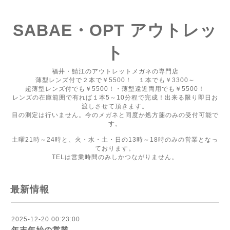
SABAE・OPT アウトレッ
ト
福井・鯖江のアウトレットメガネの専門店
薄型レンズ付で２本で￥5500！ １本でも￥3300～
超薄型レンズ付でも￥5500！・薄型遠近両用でも￥5500！
レンズの在庫範囲で有れば１本5～10分程で完成！出来る限り即日お
渡しさせて頂きます。
目の測定は行いません。今のメガネと同度か処方箋のみの受付可能で
す。
土曜21時～24時と、火・水・土・日の13時～18時のみの営業となっ
ております。
TELは営業時間のみしかつながりません。
最新情報
2025-12-20 00:23:00
年末年始の営業