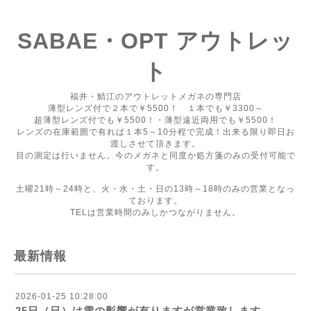
SABAE・OPT アウトレッ
ト
福井・鯖江のアウトレットメガネの専門店
薄型レンズ付で２本で￥5500！ １本でも￥3300～
超薄型レンズ付でも￥5500！・薄型遠近両用でも￥5500！
レンズの在庫範囲で有れば１本5～10分程で完成！出来る限り即日お
渡しさせて頂きます。
目の測定は行いません。今のメガネと同度か処方箋のみの受付可能で
す。
土曜21時～24時と、火・水・土・日の13時～18時のみの営業となっ
ております。
TELは営業時間のみしかつながりません。
最新情報
2026-01-25 10:28:00
25日（日）は雪の影響が有りますが営業致します