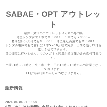
SABAE・OPT アウトレッ
ト
福井・鯖江のアウトレットメガネの専門店
薄型レンズ付で２本で￥5500！ １本でも￥3300～
超薄型レンズ付でも￥5500！・薄型遠近両用でも￥5500！
レンズの在庫範囲で有れば１本5～10分程で完成！出来る限り即日お
渡しさせて頂きます。
目の測定は行いません。今のメガネと同度か処方箋のみの受付可能で
す。
土曜21時～24時と、火・水・土・日の13時～18時のみの営業となっ
ております。
TELは営業時間のみしかつながりません。
最新情報
2026-06-06 01:32:00
6日（土）はお時間に余裕をお持ちくださいませ