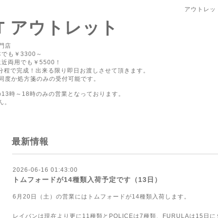
アウトレッ
PT アウトレット
門店
でも￥3300～
近両用でも￥5500！
0分程で完成！出来る限り即日お渡しさせて頂きます。
同度か処方箋のみの受付可能です。
の13時～18時のみの営業となっております。
ん。
最新情報
2026-06-16 01:43:00
トムフォードが14種類入荷予定です（13日）
6月20日（土）の営業にはトムフォードが14種類入荷します。
レイバンは現在より更に11種類とPOLICEは7種類、FURULAは15