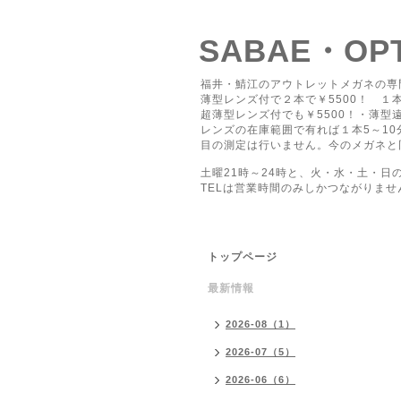
SABAE・O
福井・鯖江のアウトレットメガネの専
薄型レンズ付で２本で￥5500！ １本
超薄型レンズ付でも￥5500！・薄型遠
レンズの在庫範囲で有れば１本5～1
目の測定は行いません。今のメガネと
土曜21時～24時と、火・水・土・日
TELは営業時間のみしかつながりませ
トップページ
最新情報
2026-08（1）
2026-07（5）
2026-06（6）