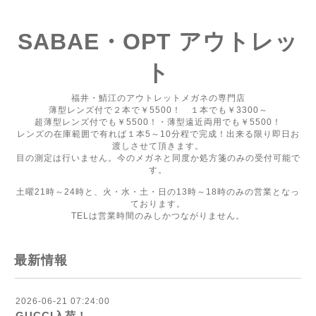
SABAE・OPT アウトレッ
ト
福井・鯖江のアウトレットメガネの専門店
薄型レンズ付で２本で￥5500！ １本でも￥3300～
超薄型レンズ付でも￥5500！・薄型遠近両用でも￥5500！
レンズの在庫範囲で有れば１本5～10分程で完成！出来る限り即日お
渡しさせて頂きます。
目の測定は行いません。今のメガネと同度か処方箋のみの受付可能で
す。
土曜21時～24時と、火・水・土・日の13時～18時のみの営業となっ
ております。
TELは営業時間のみしかつながりません。
最新情報
2026-06-21 07:24:00
GUCCI入荷！