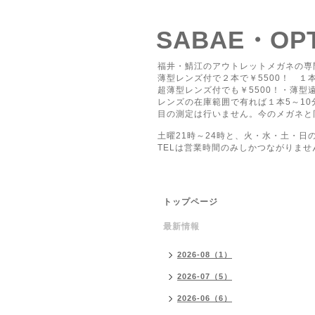
SABAE・O
福井・鯖江のアウトレットメガネの専
薄型レンズ付で２本で￥5500！ １本
超薄型レンズ付でも￥5500！・薄型遠
レンズの在庫範囲で有れば１本5～1
目の測定は行いません。今のメガネと
土曜21時～24時と、火・水・土・日
TELは営業時間のみしかつながりませ
トップページ
最新情報
2026-08（1）
2026-07（5）
2026-06（6）