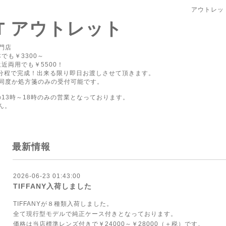
アウトレッ
PT アウトレット
門店
でも￥3300～
近両用でも￥5500！
0分程で完成！出来る限り即日お渡しさせて頂きます。
同度か処方箋のみの受付可能です。
の13時～18時のみの営業となっております。
ん。
最新情報
2026-06-23 01:43:00
TIFFANY入荷しました
TIFFANYが８種類入荷しました。
全て現行型モデルで純正ケース付きとなっております。
価格は当店標準レンズ付きで￥24000～￥28000（＋税）です。