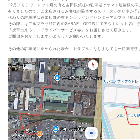
12月よりアウトレット店の有る吉田眼鏡様の駐車場はヤマト運輸様の
有りましたので、ご来店されるお客様の駐車するスペースが無い事が予
代わりの駐車場は通常店舗の有るショッピングセンターアルプラザ鯖江
その際にはアルプラザ鯖江内のSABAE・OPT店にてアウトレット店に
「携帯出来るミニドライバーサービス券」をお渡しさせて頂きます。
ご面倒をおかけしますがよろしくお願いいたします。
その他の駐車場に止められた場合、トラブルになりましても一切関与致