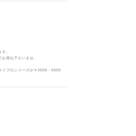
！
ます。
でお尋ね下さいませ。
プのシリーズが￥3000・4000