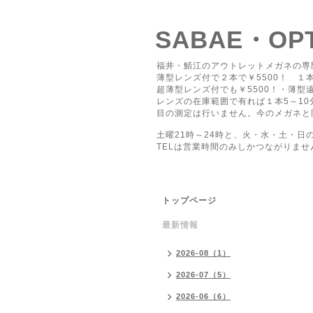
SABAE・O
福井・鯖江のアウトレットメガネの専
薄型レンズ付で２本で￥5500！ １本
超薄型レンズ付でも￥5500！・薄型遠
レンズの在庫範囲で有れば１本5～1
目の測定は行いません。今のメガネと
土曜21時～24時と、火・水・土・日
TELは営業時間のみしかつながりませ
トップページ
最新情報
2026-08（1）
2026-07（5）
2026-06（6）