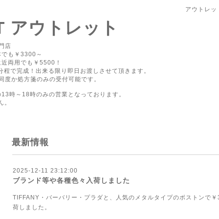
アウトレッ
PT アウトレット
門店
でも￥3300～
近両用でも￥5500！
0分程で完成！出来る限り即日お渡しさせて頂きます。
同度か処方箋のみの受付可能です。
の13時～18時のみの営業となっております。
ん。
最新情報
2025-12-11 23:12:00
ブランド等や各種色々入荷しました
TIFFANY・バーバリー・プラダと、人気のメタルタイプのボストンで￥3
荷しました。