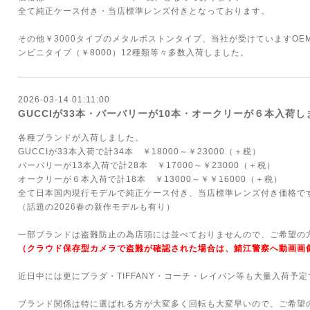
全て純正ケース付き・当店標準レンズ付きとなっております。
その他￥3000タイプのメタルボストンタイプ、当社が受けていますO
ンビニタイプ（￥8000）12種類等々多数入荷しました。
2026-03-14 01:11:00
GUCCIが33本・バーバリーが10本・オークリーが６本入荷し
各種ブランドが入荷しました。
GUCCIが33本入荷で計34本 ￥18000～￥23000（＋税）
バーバリーが13本入荷で計28本 ￥17000～￥23000（＋税）
オークリーが６本入荷で計18本 ￥13000～￥￥16000（＋税）
全て日本国内現行モデルで純正ケース付き、当店標準レンズ付き価格で
（話題の2026春の新作モデルも有り）
一部ブランドは盗難防止の為店頭には並べておりませんので、ご希望の
（クラウド保存型カメラで盗難が確認された場合は、鯖江警察へ動画画
近日中には更にプラダ・TIFFANY・コーチ・レイバン等も大量入荷予定
ブランド関係は特に選ばれる方が大変多く回転も大変早いので、ご希望