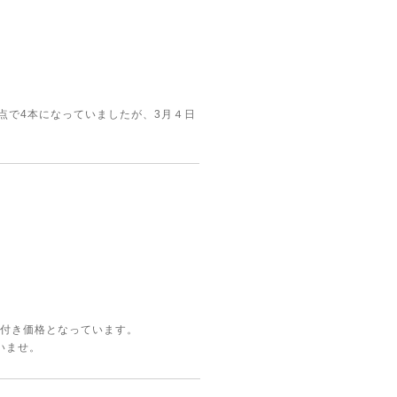
点で4本になっていましたが、3月４日
ズ付き価格となっています。
いませ。