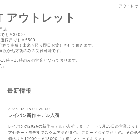
アウトレッ
PT アウトレット
門店
でも￥3300～
近両用でも￥5500！
0分程で完成！出来る限り即日お渡しさせて頂きます。
同度か処方箋のみの受付可能です。
の13時～18時のみの営業となっております。
ん。
最新情報
2026-03-15 01:20:00
レイバン新作モデル入荷
レイバンの2026の新作モデルが入荷しました。（3月15日の営業より）
アセテートモデルでスクエア型が６色、ブロードタイプが４色、その他合
価格は￥12000～￥13000（＋税）となっております。