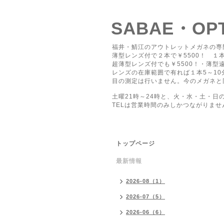
SABAE・O
福井・鯖江のアウトレットメガネの専
薄型レンズ付で２本で￥5500！ １本
超薄型レンズ付でも￥5500！・薄型遠
レンズの在庫範囲で有れば１本5～1
目の測定は行いません。今のメガネと
土曜21時～24時と、火・水・土・日
TELは営業時間のみしかつながりませ
トップページ
最新情報
2026-08（1）
2026-07（5）
2026-06（6）