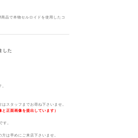
EM商品で本物セルロイドを使用したコ
ました
す。
方はスタッフまでお尋ね下さいませ。
像と正面画像を提出しています）
です。
の方は早めにご来店下さいませ。