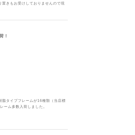
り置きもお受けしておりませんので現
荷！
樹脂タイプフレームが16種類（当店標
フレーム多数入荷しました。