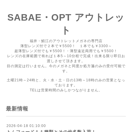
SABAE・OPT アウトレッ
ト
福井・鯖江のアウトレットメガネの専門店
薄型レンズ付で２本で￥5500！ １本でも￥3300～
超薄型レンズ付でも￥5500！・薄型遠近両用でも￥5500！
レンズの在庫範囲で有れば１本5～10分程で完成！出来る限り即日お
渡しさせて頂きます。
目の測定は行いません。今のメガネと同度か処方箋のみの受付可能で
す。
土曜21時～24時と、火・水・土・日の13時～18時のみの営業となっ
ております。
TELは営業時間のみしかつながりません。
最新情報
2026-04-18 01:10:00
トムフォード１１種類とその他多数入荷！