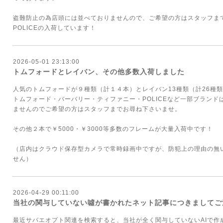
盗難防止の為店頭には並べておりませんので、ご希望の方はスタッフま
POLICEの入荷しています！
2026-05-01 23:13:00
トムフォードとレイバン、その他多数入荷しました
人気のトムフォードが９種類（計１４本）とレイバン13種類（計26種
トムフォード・バーバリー・ティファニー・POLICEなど一部ブラン
ませんのでご希望の方はスタッフまでお尋ね下さいませ。
その他２本で￥5000・￥3000等多数のフレームが大量入荷中です！
（店内はクラウド保存型カメラで常時録画中ですが、防犯上の理由の無
せん）
2026-04-29 00:11:00
当社の関与していない噓が書かれたネット記事につきましてご
最近サバエオプト関連を検索すると、当社が全く関与していないAIで作