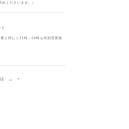
求めくださいませ。）
す！
業と同じく21時～24時も特別営業致
）
10
...
»