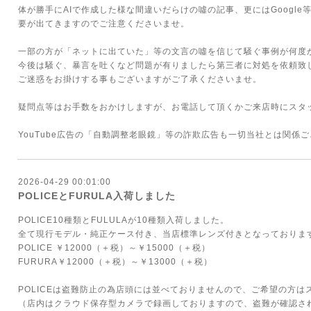
体が勝手にAIで作成した様な間違いだらけの噓の記事、更にはGoogle
要が出てきますのでご注意くださいませ。
一部の方が「ネットに出ていた」等の文言の噓を信じて騒ぐ事例が何度
今後は騒ぐ、暴言を吐くなど問題が有りましたら第三者に対処を依頼致
ご迷惑をお掛けする事もございますがご了承くださいませ。
疑問点等はお手数をおかけしますが、お電話して頂くかご来店時にスタ
YouTube広告の「自動調整老眼鏡」等の詐欺広告も一切当社とは関係
2026-04-29 00:01:00
POLICEとFURULA入荷しました
POLICE10種類とFULULAが10種類入荷しました。
全て現行モデル・純正ケース付き、当店標準レンズ付きとなっておりま
POLICE ￥12000（＋税）～￥15000（＋税）
FURURA￥12000（＋税）～￥13000（＋税）
POLICEは盗難防止の為店頭には並べておりませんので、ご希望の方
（店内はクラウド保存型カメラで録画しておりますので、盗難が確認さ