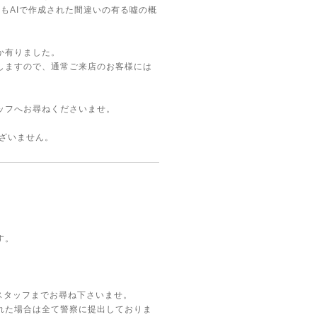
等もAIで作成された間違いの有る噓の概
か有りました。
しますので、通常ご来店のお客様には
ッフへお尋ねくださいませ。
ございません。
す。
はスタッフまでお尋ね下さいませ。
れた場合は全て警察に提出しておりま