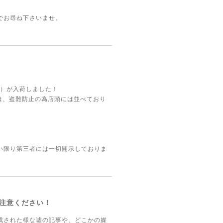
でお尋ね下さいませ。
類）が入荷しました！
ドは、盗難防止の為店頭には並べており
い限り第三者には一切開示しておりま
注意ください！
成された様な噓の記事や、どこかの媒