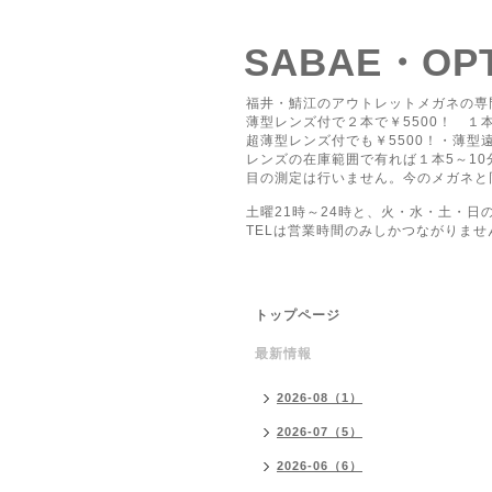
SABAE・O
福井・鯖江のアウトレットメガネの専
薄型レンズ付で２本で￥5500！ １本
超薄型レンズ付でも￥5500！・薄型遠
レンズの在庫範囲で有れば１本5～1
目の測定は行いません。今のメガネと
土曜21時～24時と、火・水・土・日
TELは営業時間のみしかつながりませ
トップページ
最新情報
2026-08（1）
2026-07（5）
2026-06（6）