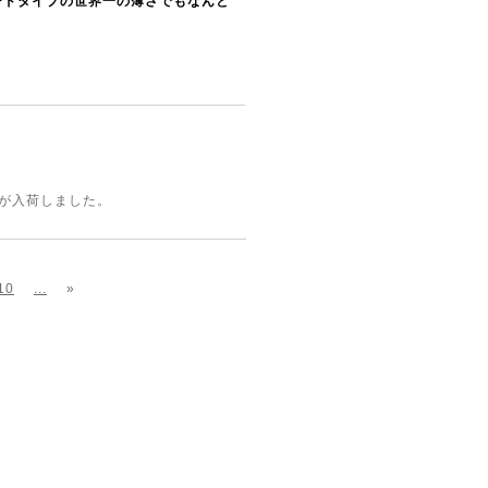
ダードタイプの世界一の薄さでもなんと
Yが入荷しました。
10
...
»