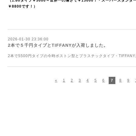
（1.60タイプ￥5000～世界一の薄さで￥13000！・スーパースタン
￥8800です！）
2026-01-30 23:36:00
2本で５千円タイプとTIFFANYが入荷しました。
2本で5500円タイプの今時ボストン型とプラスチックタイプ・TIFFAN
«
1
2
3
4
5
6
7
8
9