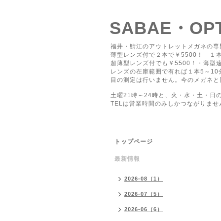
SABAE・O
福井・鯖江のアウトレットメガネの専
薄型レンズ付で２本で￥5500！ １本
超薄型レンズ付でも￥5500！・薄型遠
レンズの在庫範囲で有れば１本5～1
目の測定は行いません。今のメガネと
土曜21時～24時と、火・水・土・日
TELは営業時間のみしかつながりませ
トップページ
最新情報
2026-08（1）
2026-07（5）
2026-06（6）