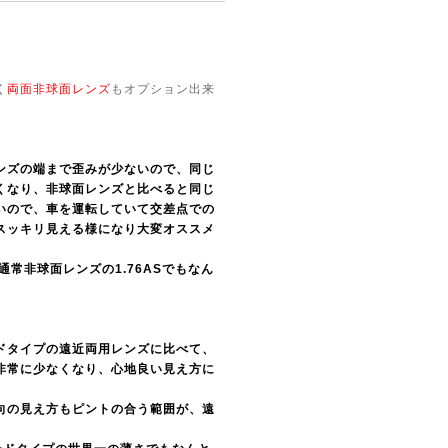
く
両面非球面レンズ
もオプション出来
ンズの端まで歪みが少ないので、同じ
くなり、非球面レンズと比べると同じ
いので、車を運転していて交差点での
スッキリ見える様になり大変オススメ
！・通常非球面レンズの1.76ASでもなん
ドタイプの遠近両用レンズに比べて、
非常に少なくなり、心地良い見え方に
向の見え方もピントの合う範囲が、遠