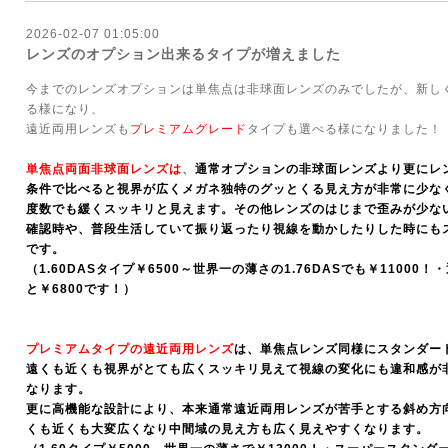
2026-02-07 01:05:00
レンズのオプション出来るタイプが増えました
今までのレンズオプションは単焦点は非球面レンズのみでしたが、新し
る様になり、
遠近両用レンズも
プレミアムグレード
タイプも選べる様になりました！
単焦点両面非球面レンズは
、
通常オプションの非球面レンズより更にレ
条件で比べると視界が広くメガネ独特のグッとくる見え方が非常に少な
度数でも緩くスッキリと見えます。その他レンズのはじまで歪みが少な
確認時や、普段生活していて振り返ったり視線を動かしたりした時にも
です。
（1.60DASタイプ￥6500～世界一の薄さの1.76DASでも￥11000
と￥6800です！）
プレミアムタイプの遠近両用レンズ
は、単焦点レンズ同様にスタンダー
遠くも近くも視界がとても広くスッキリ見えて視線の変化にも違和感が
なります。
更に高機能な設計により、本来通常遠近両用レンズが苦手とする斜め方
くも近くも大変広くなり中間域の見え方も広く見えやすくなります。